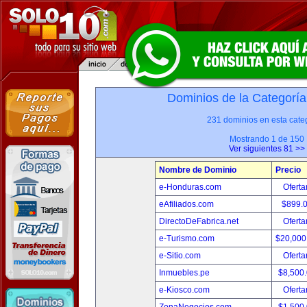
Dominios de la Categoría
231 dominios en esta categ
Mostrando 1 de 150
Ver siguientes 81 >>
Nombre de Dominio
Precio
e-Honduras.com
Oferta
eAfiliados.com
$899.
DirectoDeFabrica.net
Oferta
e-Turismo.com
$20,000
e-Sitio.com
Oferta
Inmuebles.pe
$8,500
e-Kiosco.com
Oferta