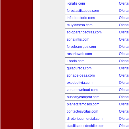
i-gratis.com
Oferta
foroclasificados.com
Oferta
infodirectorio.com
Oferta
muyfamoso.com
Oferta
soloparanosotras.com
Oferta
zonalinks.com
Oferta
forodeamigos.com
Oferta
rosarioweb.com
Oferta
i-boda.com
Oferta
guiacursos.com
Oferta
zonadeideas.com
Oferta
expobolivia.com
Oferta
zonadownload.com
Oferta
buscarycomprar.com
Oferta
planetafamosos.com
Oferta
contactosycitas.com
Oferta
diretoriocomercial.com
Oferta
clasificadosdechile.com
Oferta