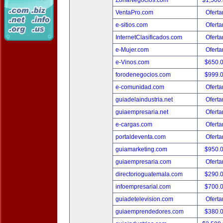
ZonaNegocios.com
$1,500
VentaPro.com
Oferta
e-sitios.com
Oferta
InternetClasificados.com
Oferta
e-Mujer.com
Oferta
e-Vinos.com
$650.
forodenegocios.com
$999.
e-comunidad.com
Oferta
guiadelaindustria.net
Oferta
guiaempresaria.net
Oferta
e-cargas.com
Oferta
portaldeventa.com
Oferta
guiamarketing.com
$950.
guiaempresaria.com
Oferta
directorioguatemala.com
$290.
infoempresarial.com
$700.
guiadetelevision.com
Oferta
guiaemprendedores.com
$380.