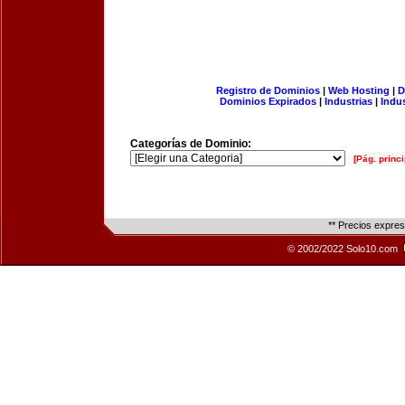
Registro de Dominios
|
Web Hosting
|
D
Dominios Expirados
|
Industrias
|
Indu
Categorías de Dominio:
[Pág. princi
** Precios expre
© 2002/2022 Solo10.com