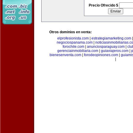
Precio Ofrecido $
Otros dominios en venta:
elprofesionista.com
|
estrategiamarketing.com
negociospanama.com
|
noticiasinmobiliarias.c
forochile.com
|
anunciosparaguay.com
|
clu
gerenciainmobiliaria.com
|
guiaviajeros.com
|
p
bienesenventa.com
|
forodeopiniones.com
|
guiami
|