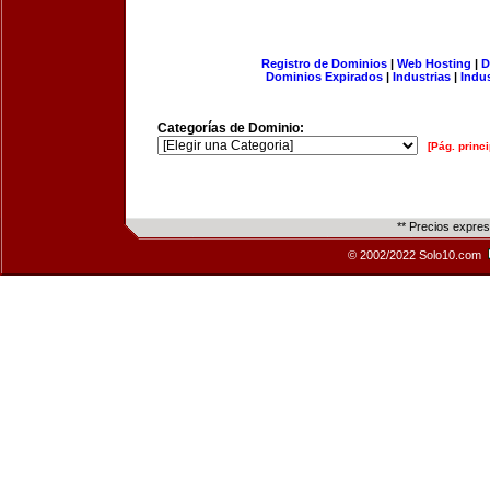
Registro de Dominios
|
Web Hosting
|
D
Dominios Expirados
|
Industrias
|
Indu
Categorías de Dominio:
[Pág. princi
** Precios expre
© 2002/2022 Solo10.com