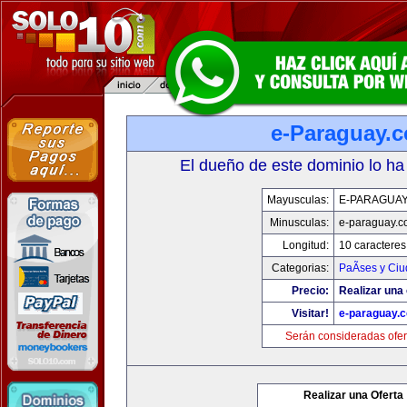
e-Paraguay.
El dueño de este dominio lo ha
Mayusculas:
E-PARAGUA
Minusculas:
e-paraguay.c
Longitud:
10 caracteres
Categorias:
PaÃ­ses y Ci
Precio:
Realizar una 
Visitar!
e-paraguay.
Serán consideradas ofer
Realizar una Oferta