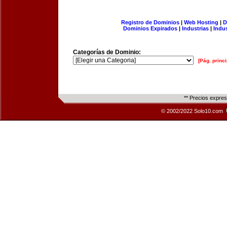
Registro de Dominios
|
Web Hosting
|
D
Dominios Expirados
|
Industrias
|
Indu
Categorías de Dominio:
[Pág. princi
** Precios expre
© 2002/2022 Solo10.com