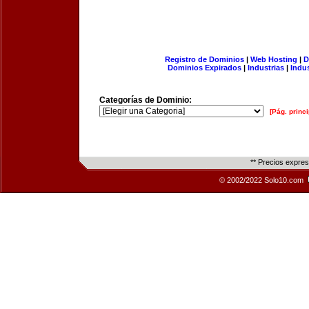
Registro de Dominios
|
Web Hosting
|
D
Dominios Expirados
|
Industrias
|
Indu
Categorías de Dominio:
[Pág. princi
** Precios expre
© 2002/2022 Solo10.com