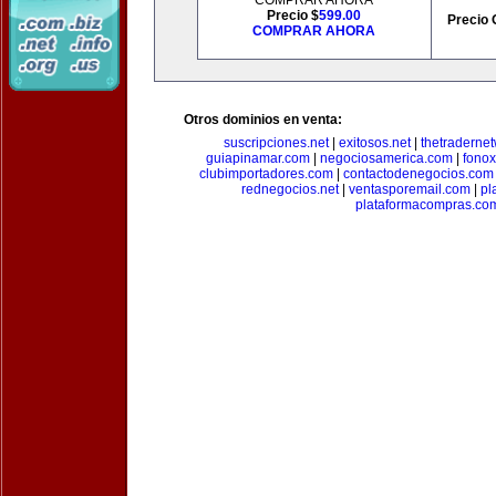
COMPRAR AHORA
Precio $
599.00
Precio 
COMPRAR AHORA
Otros dominios en venta:
suscripciones.net
|
exitosos.net
|
thetraderne
guiapinamar.com
|
negociosamerica.com
|
fonox
clubimportadores.com
|
contactodenegocios.com
rednegocios.net
|
ventasporemail.com
|
pl
plataformacompras.co