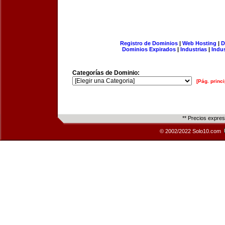
Registro de Dominios
|
Web Hosting
|
D
Dominios Expirados
|
Industrias
|
Indu
Categorías de Dominio:
[Pág. princi
** Precios expre
© 2002/2022 Solo10.com