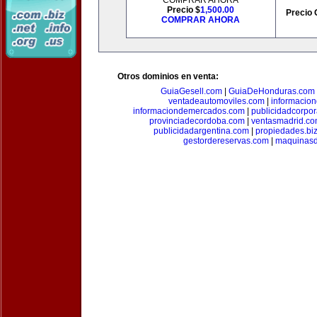
COMPRAR AHORA
Precio $
1,500.00
Precio 
COMPRAR AHORA
Otros dominios en venta:
GuiaGesell.com
|
GuiaDeHonduras.com
ventadeautomoviles.com
|
informacio
informaciondemercados.com
|
publicidadcorpor
provinciadecordoba.com
|
ventasmadrid.c
publicidadargentina.com
|
propiedades.bi
gestordereservas.com
|
maquinasd