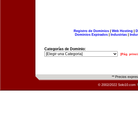
Registro de Dominios
|
Web Hosting
|
D
Dominios Expirados
|
Industrias
|
Indu
Categorías de Dominio:
[Pág. princi
** Precios expre
© 2002/2022 Solo10.com