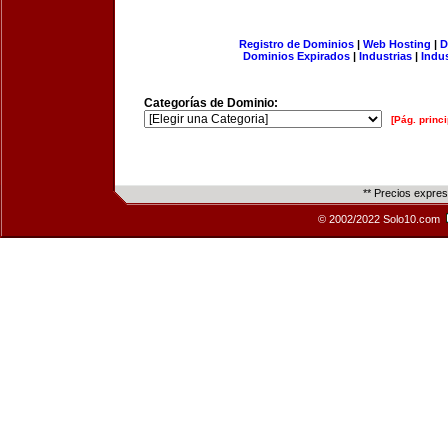
Registro de Dominios
|
Web Hosting
|
D
Dominios Expirados
|
Industrias
|
Indu
Categorías de Dominio:
[Pág. princi
** Precios expre
© 2002/2022 Solo10.com