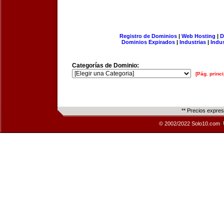
Registro de Dominios
|
Web Hosting
|
D
Dominios Expirados
|
Industrias
|
Indu
Categorías de Dominio:
[Pág. princi
** Precios expre
© 2002/2022 Solo10.com