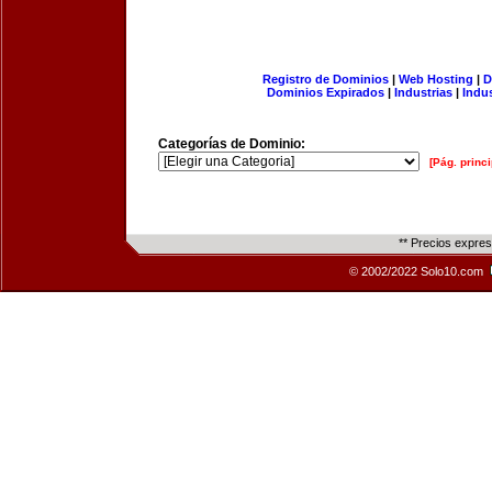
Registro de Dominios
|
Web Hosting
|
D
Dominios Expirados
|
Industrias
|
Indu
Categorías de Dominio:
[Pág. princi
** Precios expre
© 2002/2022 Solo10.com