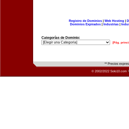
Registro de Dominios
|
Web Hosting
|
D
Dominios Expirados
|
Industrias
|
Indu
Categorías de Dominio:
[Pág. princi
** Precios expre
© 2002/2022 Solo10.com