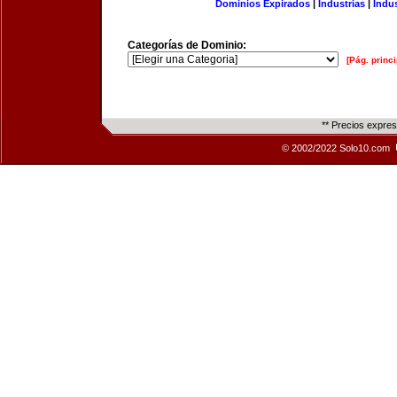
Dominios Expirados
|
Industrias
|
Indu
Categorías de Dominio:
[Pág. princi
** Precios expre
© 2002/2022 Solo10.com