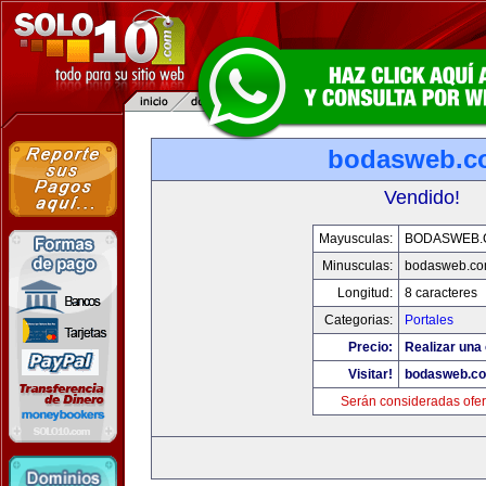
bodasweb.c
Vendido!
Mayusculas:
BODASWEB.
Minusculas:
bodasweb.c
Longitud:
8 caracteres
Categorias:
Portales
Precio:
Realizar una 
Visitar!
bodasweb.c
Serán consideradas ofer