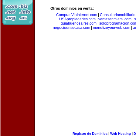
Otros dominios en venta:
ComprasViaInternet.com
|
ConsultorInmobiliari
USApropiedades.com
|
ventasenmiami.com
|
s
guiabuenosaires.com
|
soloprogramacion.co
negocioensucasa.com
|
monetizeyourweb.com
|
a
Registro de Dominios
|
Web Hosting
|
D