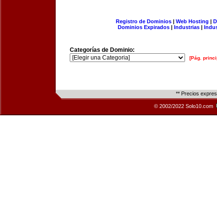
Registro de Dominios
|
Web Hosting
|
D
Dominios Expirados
|
Industrias
|
Indu
Categorías de Dominio:
[Pág. princi
** Precios expre
© 2002/2022 Solo10.com