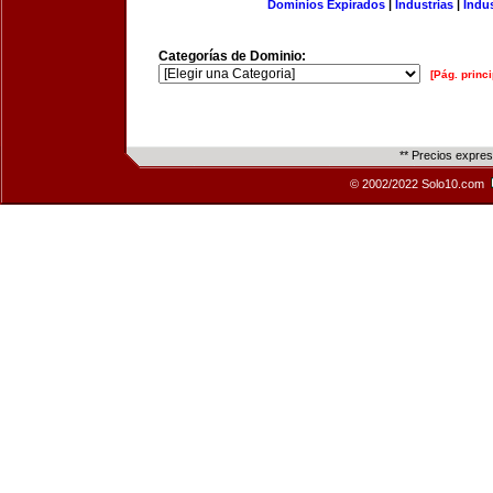
Dominios Expirados
|
Industrias
|
Indu
Categorías de Dominio:
[Pág. princi
** Precios expre
© 2002/2022 Solo10.com