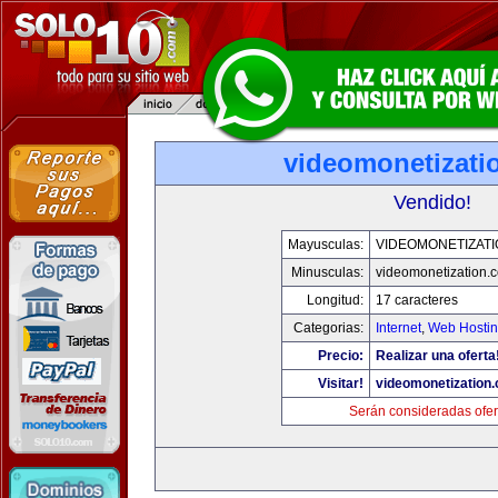
videomonetizati
Vendido!
Mayusculas:
VIDEOMONETIZAT
Minusculas:
videomonetization.
Longitud:
17 caracteres
Categorias:
Internet
,
Web Hostin
Precio:
Realizar una oferta
Visitar!
videomonetization
Serán consideradas ofer