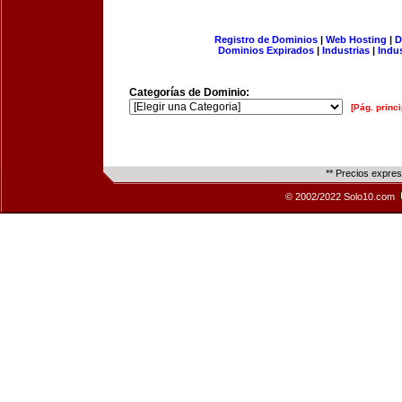
Registro de Dominios
|
Web Hosting
|
D
Dominios Expirados
|
Industrias
|
Indu
Categorías de Dominio:
[Pág. princi
** Precios expre
© 2002/2022 Solo10.com